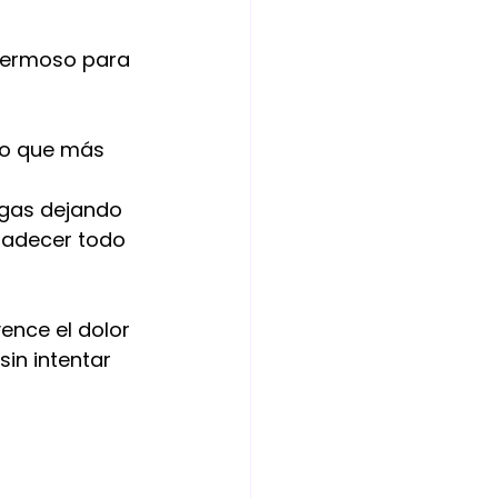
hermoso para 
lo que más 
igas dejando 
radecer todo 
vence el dolor 
in intentar 