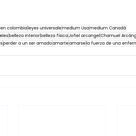
en colombia
leyes universale
medium Usa
medium Canadá
eles
belleza interior
belleza física
Jofiel arcangel
Chamuel Arcáng
es
perder a un ser amado
amarte
amarse
la fuerza de una enfe