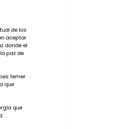
ual de los 
en aceptar 
z donde el 
la paz de 
ebes temer 
a que 
ergía que 
.  