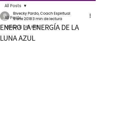
All Posts
Bivecky Pardo, Coach Espiritual
All Posts
9 ene 2018
3 min de lectura
ENERO LA ENERGÍA DE LA
MENSAJE DEL MES
LUNA AZUL