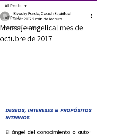
All Posts
Bivecky Pardo, Coach Espiritual
All Posts
9 oct 2017
2 min de lectura
Mensaje angelical mes de
MENSAJE DEL MES
octubre de 2017
DESEOS, INTERESES & PROPÓSITOS 
INTERNOS
El ángel del conocimiento o auto-