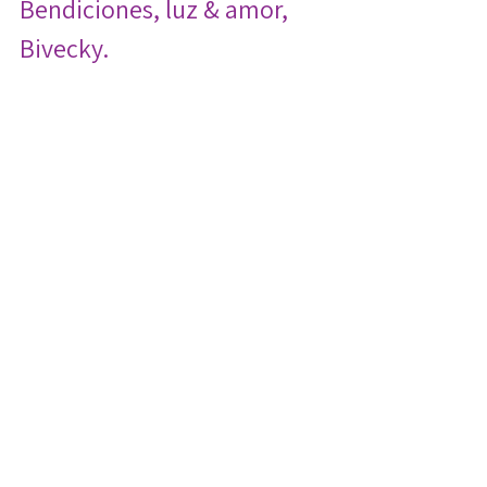
Bendiciones, luz & amor, 
Bivecky.
chakras
Dios
COACH ESPIRITUAL
limpiar campo fisico
transmutación
cambios energéticos
disciplina espiritual
meditaciones de ángeles
existencia
cristales
coaching colombia
coach
certificación ángeles
COACH ANGELICAL
Divinidad
zadkiel arcángel
curso ángeles
certificación cosmica
malestares fisicos
cuidado interior
intuición
corazón
claridad
espada de Miguel Arcángel
luna creciente
agua alcalina y espiritualidad
terapeuta angelical
ritaul luna creciente